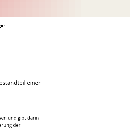
ie
estandteil einer
sen und gibt darin
erung der